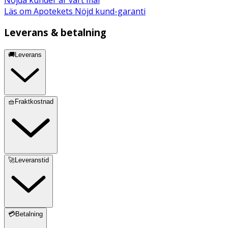
Läs om Apotekets Nöjd kund-garanti
Leverans & betalning
🚚Leverans
🧺Fraktkostnad
🚀Leveranstid
💳Betalning