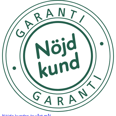
Nöjda kunder är vårt mål