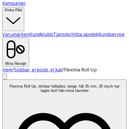
Kampanjer
Kloka Råd
Varumärken
Kundklubb
Tjänster
Hitta apotek
Kundservice
Mina Recept
Hem
/
Sökbar, ej köpb, ej kat
/
Flexima Roll Up
Flexima Roll Up, tömbar häftpåse, beige, hål 35 mm, 30 styck har
tagits bort från mina favoriter