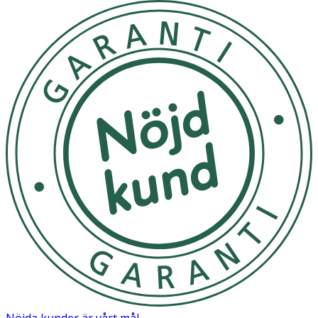
Nöjda kunder är vårt mål