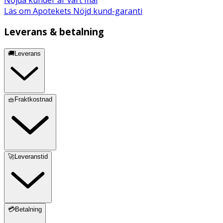
Läs om Apotekets Nöjd kund-garanti
Leverans & betalning
🚚Leverans
🧺Fraktkostnad
🚀Leveranstid
💳Betalning