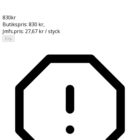
830
kr
Butikspris:
830 kr
,
Jmfs.pris:
27,67 kr / styck
Köp