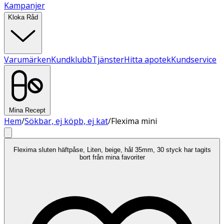
Kampanjer
Kloka Råd
Varumärken
Kundklubb
Tjänster
Hitta apotek
Kundservice
Mina Recept
Hem
/
Sökbar, ej köpb, ej kat
/
Flexima mini
Flexima sluten häftpåse, Liten, beige, hål 35mm, 30 styck har tagits
bort från mina favoriter