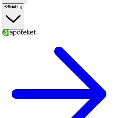
💳Betalning