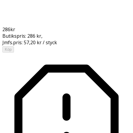
286
kr
Butikspris:
286 kr
,
Jmfs.pris:
57,20 kr / styck
Köp