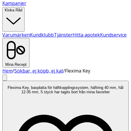
Kampanjer
Kloka Råd
Varumärken
Kundklubb
Tjänster
Hitta apotek
Kundservice
Mina Recept
Hem
/
Sökbar, ej köpb, ej kat
/
Flexima Key
Flexima Key, basplatta för häftkopplingssystem, häftring 40 mm, hål
12-35 mm, 5 styck har tagits bort från mina favoriter