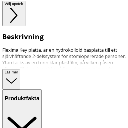
Välj apotek
Beskrivning
Flexima Key platta, är en hydrokolloid basplatta till ett
självhäftande 2-delssystem för stomiopererade personer.
Ytan täcks av en tunn klar plastfilm, på vilken påsen
klistras. Plattan kan sitta på flera dagar och byts vid
Läs mer
behov. Kan endast användas tillsammans med Flexima
Key påsar.
Produktfakta