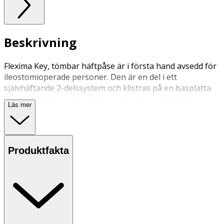
Beskrivning
Flexima Key, tömbar häftpåse är i första hand avsedd för
ileostomioperade personer. Den är en del i ett
självhäftande 2-delssystem och klistras på en basplatta.
Den kan bytas medan plattan sitter kvar på huden.
Läs mer
Påsens fästring består av ett mjukt flexibelt
skummaterial. Påsen kan bara användas tillsammans
med Flexima Key plattor. Påsens utlopp kan kopplas till
Flow Collector.
Produktfakta