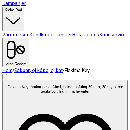
Kampanjer
Kloka Råd
Varumärken
Kundklubb
Tjänster
Hitta apotek
Kundservice
Mina Recept
Hem
/
Sökbar, ej köpb, ej kat
/
Flexima Key
Flexima Key tömbar påse, Maxi, beige, häftring 50 mm, 30 styck har
tagits bort från mina favoriter