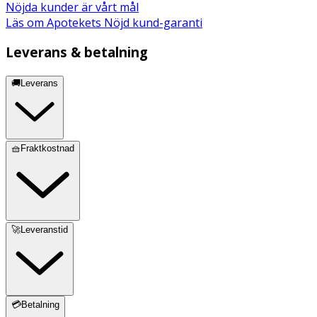
Nöjda kunder är vårt mål
Läs om Apotekets Nöjd kund-garanti
Leverans & betalning
🚚Leverans
🧺Fraktkostnad
🚀Leveranstid
💳Betalning