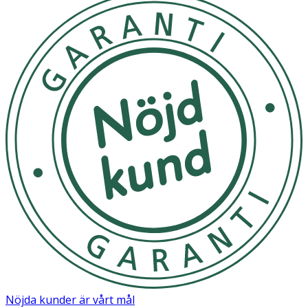
Nöjda kunder är vårt mål