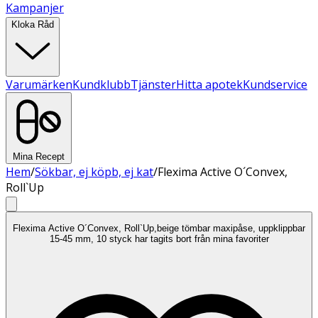
Kampanjer
Kloka Råd
Varumärken
Kundklubb
Tjänster
Hitta apotek
Kundservice
Mina Recept
Hem
/
Sökbar, ej köpb, ej kat
/
Flexima Active O´Convex,
Roll`Up
Flexima Active O´Convex, Roll`Up,beige tömbar maxipåse, uppklippbar
15-45 mm, 10 styck har tagits bort från mina favoriter