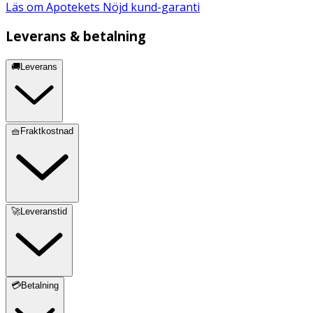
Läs om Apotekets Nöjd kund-garanti
Leverans & betalning
🚚Leverans
🧺Fraktkostnad
🚀Leveranstid
💳Betalning