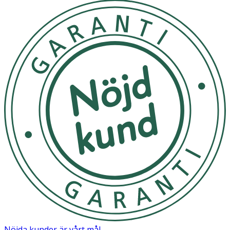
Nöjda kunder är vårt mål