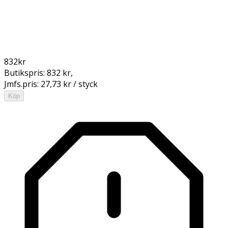
832
kr
Butikspris:
832 kr
,
Jmfs.pris:
27,73 kr / styck
Köp