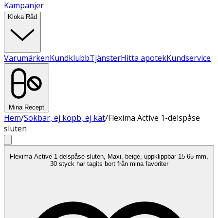
Kampanjer
Kloka Råd
Varumärken
Kundklubb
Tjänster
Hitta apotek
Kundservice
Mina Recept
Hem
/
Sökbar, ej köpb, ej kat
/
Flexima Active 1-delspåse
sluten
Flexima Active 1-delspåse sluten, Maxi, beige, uppklippbar 15-65 mm,
30 styck har tagits bort från mina favoriter