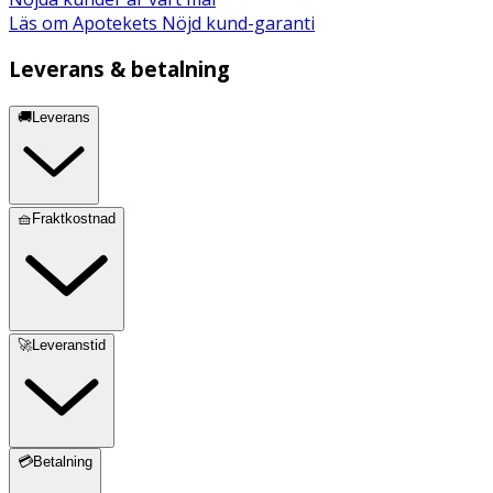
Läs om Apotekets Nöjd kund-garanti
Leverans & betalning
🚚Leverans
🧺Fraktkostnad
🚀Leveranstid
💳Betalning