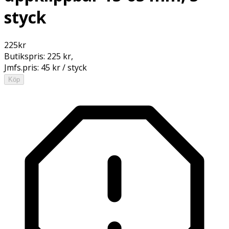
styck
225
kr
Butikspris:
225 kr
,
Jmfs.pris:
45 kr / styck
Köp