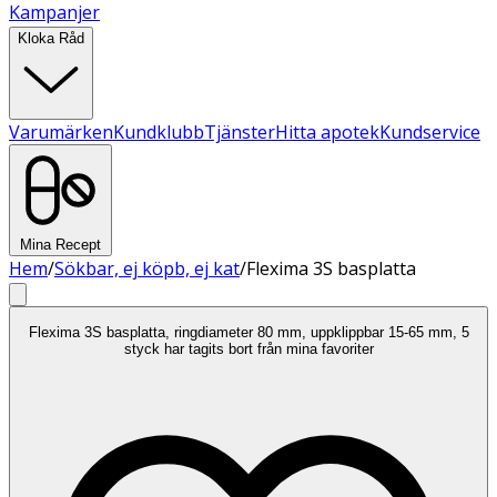
Kampanjer
Kloka Råd
Varumärken
Kundklubb
Tjänster
Hitta apotek
Kundservice
Mina Recept
Hem
/
Sökbar, ej köpb, ej kat
/
Flexima 3S basplatta
Flexima 3S basplatta, ringdiameter 80 mm, uppklippbar 15-65 mm, 5
styck har tagits bort från mina favoriter