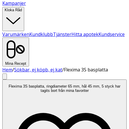
Kampanjer
Kloka Råd
Varumärken
Kundklubb
Tjänster
Hitta apotek
Kundservice
Mina Recept
Hem
/
Sökbar, ej köpb, ej kat
/
Flexima 3S basplatta
Flexima 3S basplatta, ringdiameter 65 mm, hål 45 mm, 5 styck har
tagits bort från mina favoriter