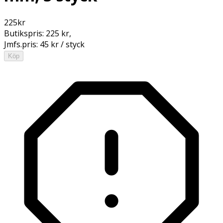
225
kr
Butikspris:
225 kr
,
Jmfs.pris:
45 kr / styck
Köp