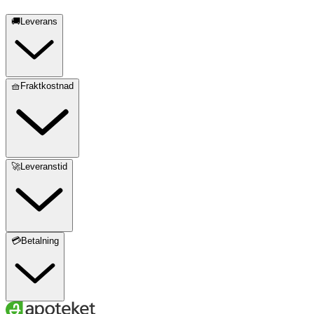
🚚Leverans
🧺Fraktkostnad
🚀Leveranstid
💳Betalning