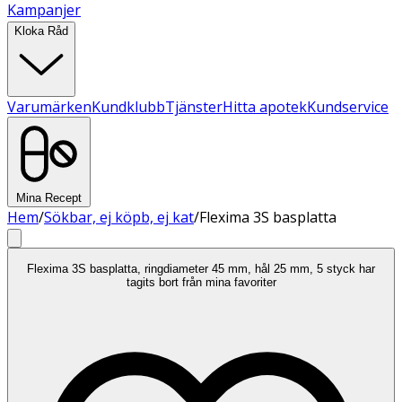
Kampanjer
Kloka Råd
Varumärken
Kundklubb
Tjänster
Hitta apotek
Kundservice
Mina Recept
Hem
/
Sökbar, ej köpb, ej kat
/
Flexima 3S basplatta
Flexima 3S basplatta, ringdiameter 45 mm, hål 25 mm, 5 styck har
tagits bort från mina favoriter