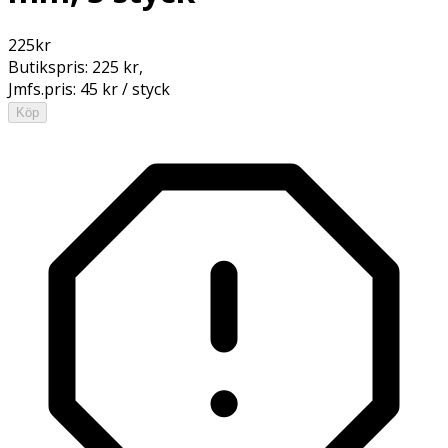
225
kr
Butikspris:
225 kr
,
Jmfs.pris:
45 kr / styck
Köp