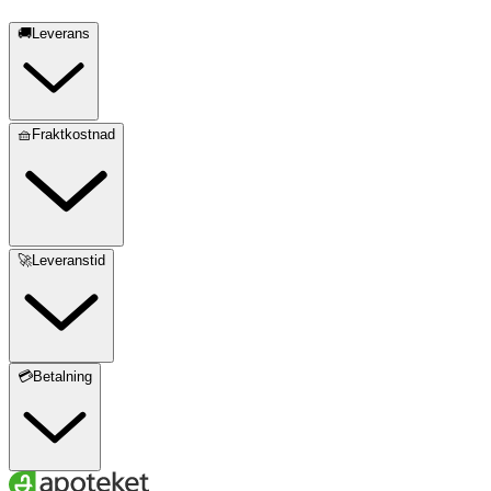
🚚Leverans
🧺Fraktkostnad
🚀Leveranstid
💳Betalning