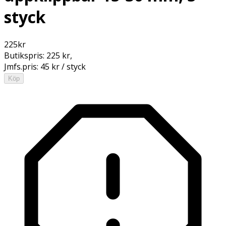
styck
225
kr
Butikspris:
225 kr
,
Jmfs.pris:
45 kr / styck
Köp