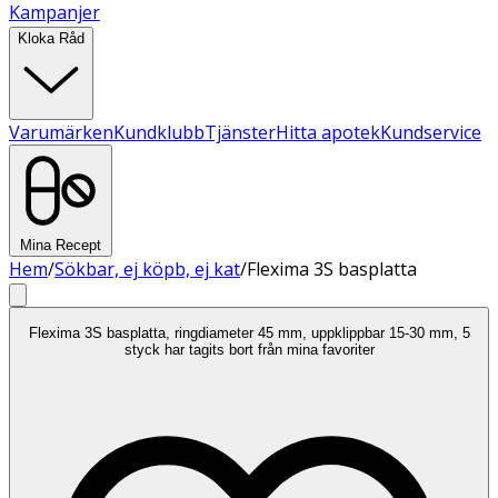
Kampanjer
Kloka Råd
Varumärken
Kundklubb
Tjänster
Hitta apotek
Kundservice
Mina Recept
Hem
/
Sökbar, ej köpb, ej kat
/
Flexima 3S basplatta
Flexima 3S basplatta, ringdiameter 45 mm, uppklippbar 15-30 mm, 5
styck har tagits bort från mina favoriter