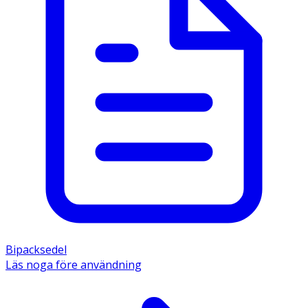
Bipacksedel
Läs noga före användning