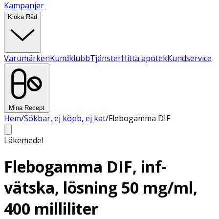
Kampanjer
Kloka Råd
Varumärken
Kundklubb
Tjänster
Hitta apotek
Kundservice
Mina Recept
Hem
/
Sökbar, ej köpb, ej kat
/
Flebogamma DIF
Läkemedel
Flebogamma DIF, inf-
vätska, lösning 50 mg/ml,
400 milliliter