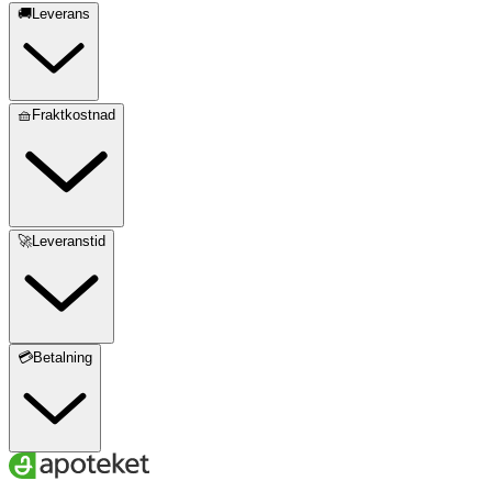
🚚Leverans
🧺Fraktkostnad
🚀Leveranstid
💳Betalning