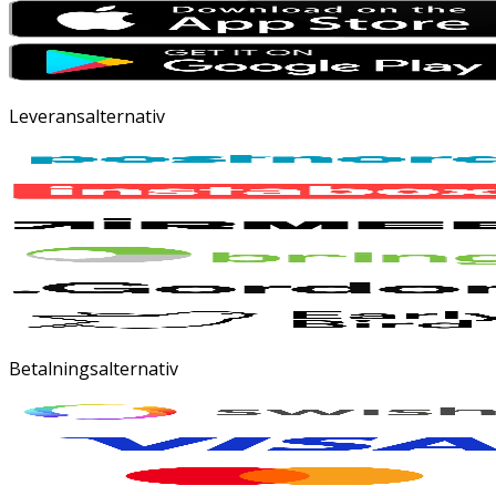
Leveransalternativ
Betalningsalternativ