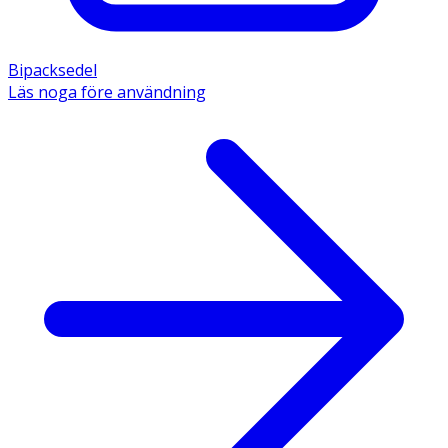
Bipacksedel
Läs noga före användning