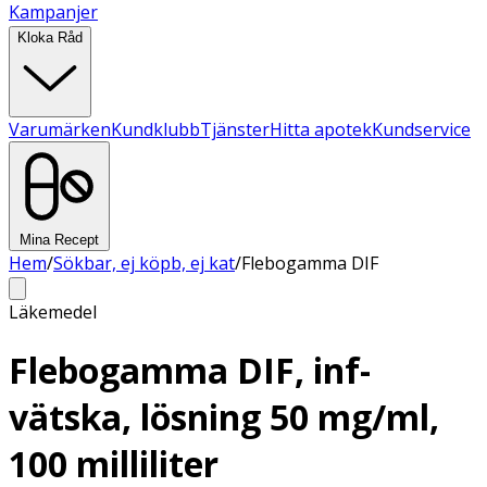
Kampanjer
Kloka Råd
Varumärken
Kundklubb
Tjänster
Hitta apotek
Kundservice
Mina Recept
Hem
/
Sökbar, ej köpb, ej kat
/
Flebogamma DIF
Läkemedel
Flebogamma DIF, inf-
vätska, lösning 50 mg/ml,
100 milliliter