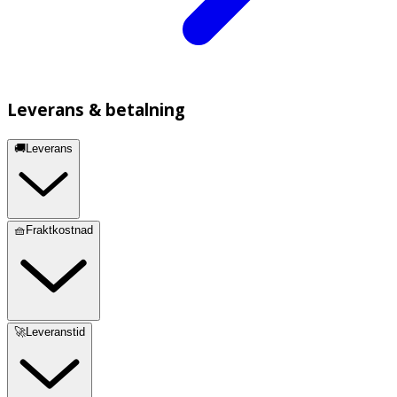
Leverans & betalning
🚚Leverans
🧺Fraktkostnad
🚀Leveranstid