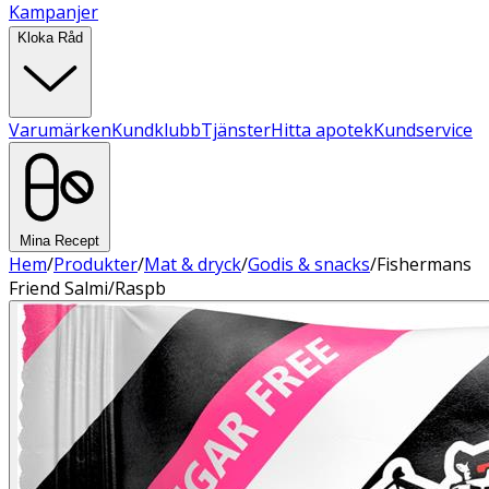
Kampanjer
Kloka Råd
Varumärken
Kundklubb
Tjänster
Hitta apotek
Kundservice
Mina Recept
Hem
/
Produkter
/
Mat & dryck
/
Godis & snacks
/
Fishermans
Friend Salmi/Raspb