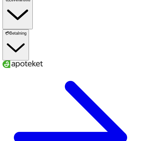
💳Betalning