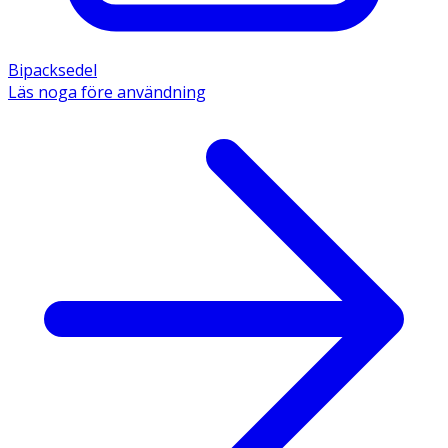
Bipacksedel
Läs noga före användning