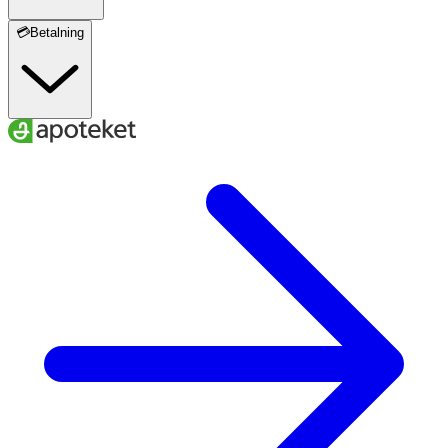
💳Betalning