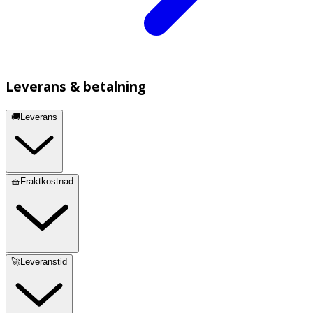
Leverans & betalning
🚚Leverans
🧺Fraktkostnad
🚀Leveranstid