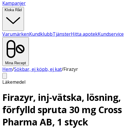
Kampanjer
Kloka Råd
Varumärken
Kundklubb
Tjänster
Hitta apotek
Kundservice
Mina Recept
Hem
/
Sökbar, ej köpb, ej kat
/
Firazyr
Läkemedel
Firazyr, inj-vätska, lösning,
förfylld spruta 30 mg Cross
Pharma AB, 1 styck