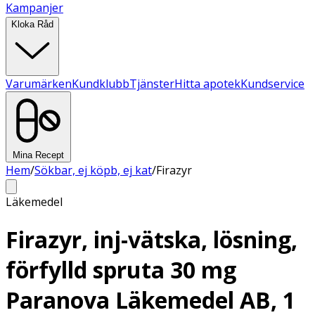
Kampanjer
Kloka Råd
Varumärken
Kundklubb
Tjänster
Hitta apotek
Kundservice
Mina Recept
Hem
/
Sökbar, ej köpb, ej kat
/
Firazyr
Läkemedel
Firazyr, inj-vätska, lösning,
förfylld spruta 30 mg
Paranova Läkemedel AB, 1