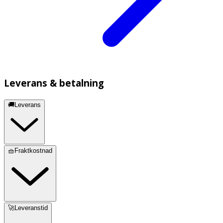
Leverans & betalning
🚚Leverans
🧺Fraktkostnad
🚀Leveranstid