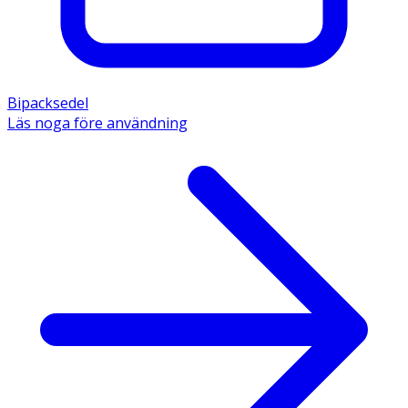
Bipacksedel
Läs noga före användning