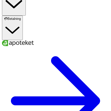
💳Betalning