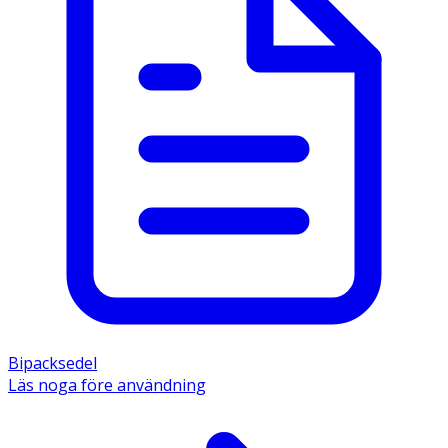
Bipacksedel
Läs noga före användning