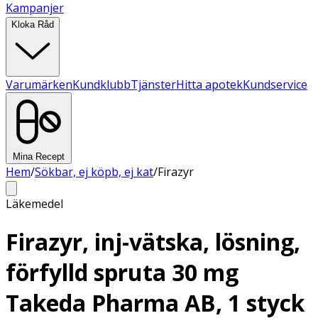
Kampanjer
Kloka Råd
Varumärken
Kundklubb
Tjänster
Hitta apotek
Kundservice
Mina Recept
Hem
/
Sökbar, ej köpb, ej kat
/
Firazyr
Läkemedel
Firazyr, inj-vätska, lösning,
förfylld spruta 30 mg
Takeda Pharma AB, 1 styck