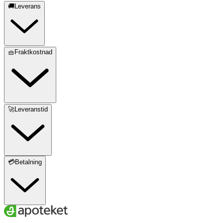
🚚Leverans
🧺Fraktkostnad
🚀Leveranstid
💳Betalning