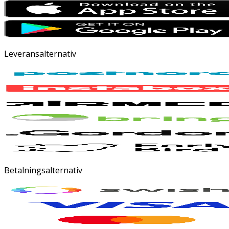
Leveransalternativ
Betalningsalternativ