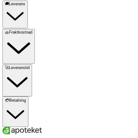
🚚Leverans
🧺Fraktkostnad
🚀Leveranstid
💳Betalning