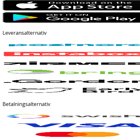
Leveransalternativ
Betalningsalternativ