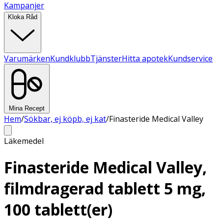
Kampanjer
Kloka Råd
Varumärken
Kundklubb
Tjänster
Hitta apotek
Kundservice
Mina Recept
Hem
/
Sökbar, ej köpb, ej kat
/
Finasteride Medical Valley
Läkemedel
Finasteride Medical Valley,
filmdragerad tablett 5 mg,
100 tablett(er)