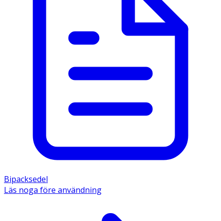
Bipacksedel
Läs noga före användning