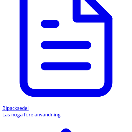
Bipacksedel
Läs noga före användning