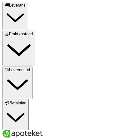
🚚Leverans
🧺Fraktkostnad
🚀Leveranstid
💳Betalning