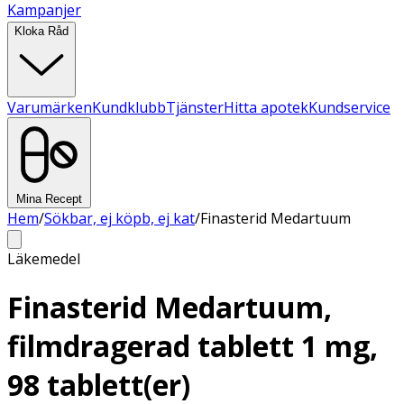
Kampanjer
Kloka Råd
Varumärken
Kundklubb
Tjänster
Hitta apotek
Kundservice
Mina Recept
Hem
/
Sökbar, ej köpb, ej kat
/
Finasterid Medartuum
Läkemedel
Finasterid Medartuum,
filmdragerad tablett 1 mg,
98 tablett(er)