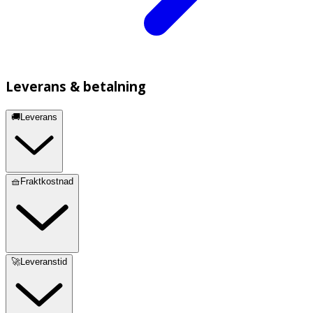
Leverans & betalning
🚚Leverans
🧺Fraktkostnad
🚀Leveranstid