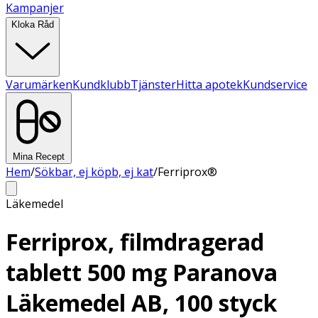
Kampanjer
Kloka Råd
Varumärken
Kundklubb
Tjänster
Hitta apotek
Kundservice
Mina Recept
Hem
/
Sökbar, ej köpb, ej kat
/
Ferriprox®
Läkemedel
Ferriprox, filmdragerad
tablett 500 mg Paranova
Läkemedel AB, 100 styck