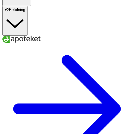
💳Betalning