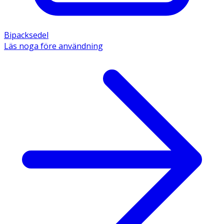
Bipacksedel
Läs noga före användning