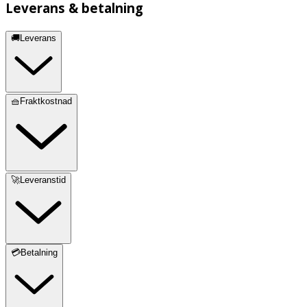
Leverans & betalning
🚚Leverans
🧺Fraktkostnad
🚀Leveranstid
💳Betalning