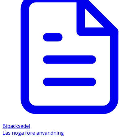
Bipacksedel
Läs noga före användning