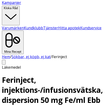
Kampanjer
Kloka Råd
Varumärken
Kundklubb
Tjänster
Hitta apotek
Kundservice
Mina Recept
Hem
/
Sökbar, ej köpb, ej kat
/
Ferinject
Läkemedel
Ferinject,
injektions-/infusionsvätska,
dispersion 50 mg Fe/ml Ebb