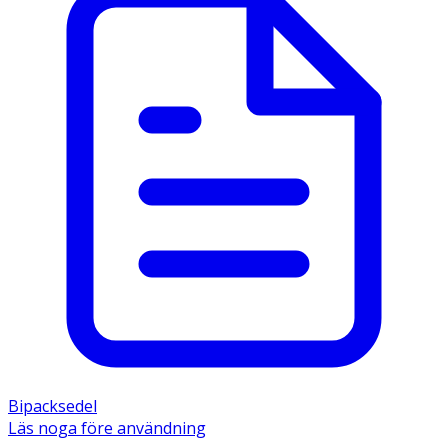
Bipacksedel
Läs noga före användning