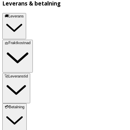
Leverans & betalning
🚚Leverans
🧺Fraktkostnad
🚀Leveranstid
💳Betalning