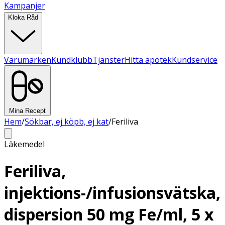
Kampanjer
Kloka Råd
Varumärken
Kundklubb
Tjänster
Hitta apotek
Kundservice
Mina Recept
Hem
/
Sökbar, ej köpb, ej kat
/
Feriliva
Läkemedel
Feriliva,
injektions-/infusionsvätska,
dispersion 50 mg Fe/ml, 5 x