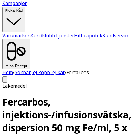
Kampanjer
Kloka Råd
Varumärken
Kundklubb
Tjänster
Hitta apotek
Kundservice
Mina Recept
Hem
/
Sökbar, ej köpb, ej kat
/
Fercarbos
Läkemedel
Fercarbos,
injektions-/infusionsvätska,
dispersion 50 mg Fe/ml, 5 x