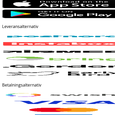
Leveransalternativ
Betalningsalternativ