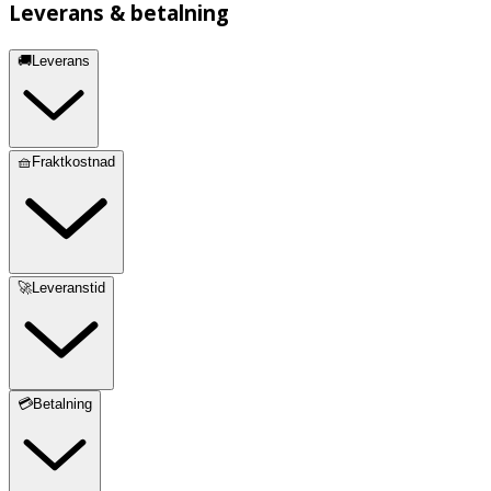
Leverans & betalning
🚚Leverans
🧺Fraktkostnad
🚀Leveranstid
💳Betalning