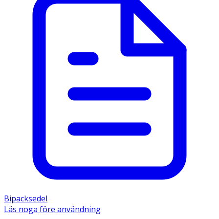
Bipacksedel
Läs noga före användning