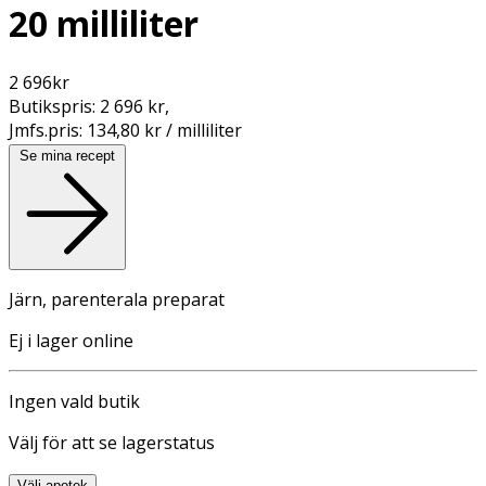
20 milliliter
2 696
kr
Butikspris:
2 696 kr
,
Jmfs.pris:
134,80 kr / milliliter
Se mina recept
Järn, parenterala preparat
Ej i lager online
Ingen vald butik
Välj för att se lagerstatus
Välj apotek