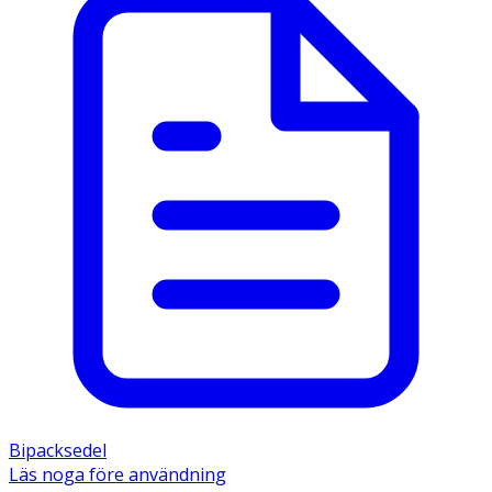
Bipacksedel
Läs noga före användning