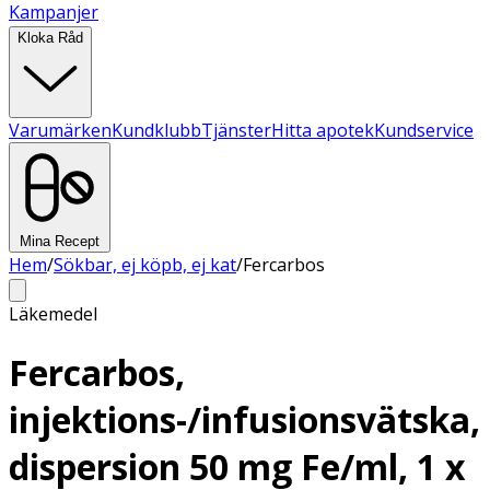
Kampanjer
Kloka Råd
Varumärken
Kundklubb
Tjänster
Hitta apotek
Kundservice
Mina Recept
Hem
/
Sökbar, ej köpb, ej kat
/
Fercarbos
Läkemedel
Fercarbos,
injektions-/infusionsvätska,
dispersion 50 mg Fe/ml, 1 x