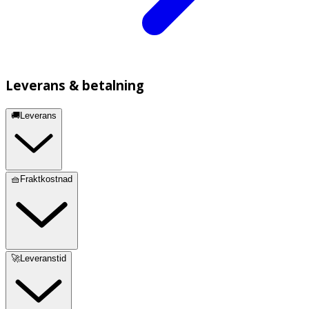
Leverans & betalning
🚚Leverans
🧺Fraktkostnad
🚀Leveranstid