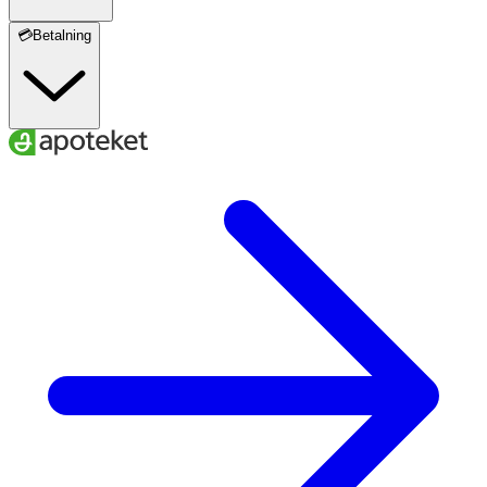
💳Betalning