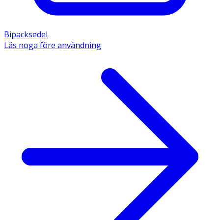
Bipacksedel
Läs noga före användning