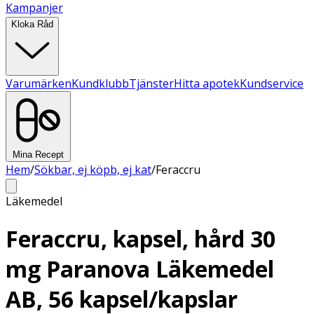
Kampanjer
Kloka Råd
Varumärken
Kundklubb
Tjänster
Hitta apotek
Kundservice
Mina Recept
Hem
/
Sökbar, ej köpb, ej kat
/
Feraccru
Läkemedel
Feraccru, kapsel, hård 30
mg Paranova Läkemedel
AB, 56 kapsel/kapslar