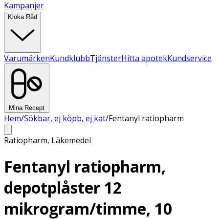
Kampanjer
Kloka Råd
Varumärken
Kundklubb
Tjänster
Hitta apotek
Kundservice
Mina Recept
Hem
/
Sökbar, ej köpb, ej kat
/
Fentanyl ratiopharm
Ratiopharm
,
Läkemedel
Fentanyl ratiopharm,
depotplåster 12
mikrogram/timme, 10