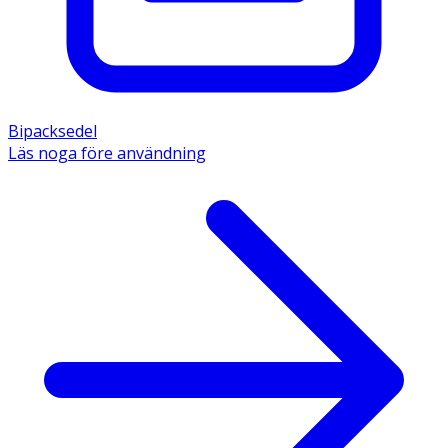
Bipacksedel
Läs noga före användning