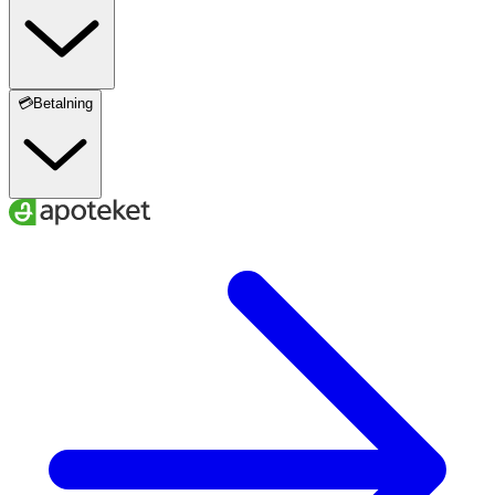
💳Betalning