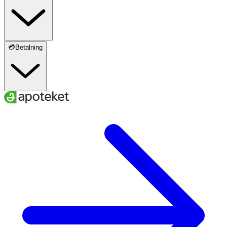
💳Betalning