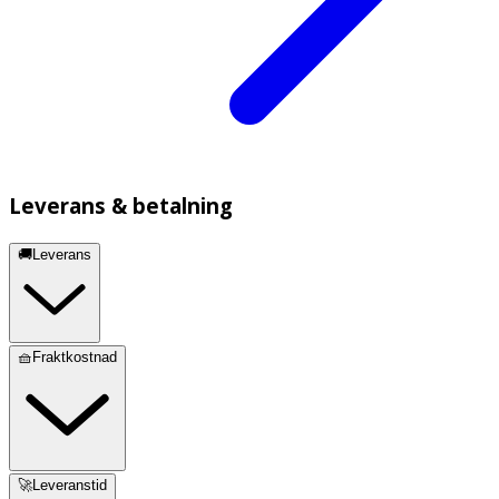
Leverans & betalning
🚚Leverans
🧺Fraktkostnad
🚀Leveranstid