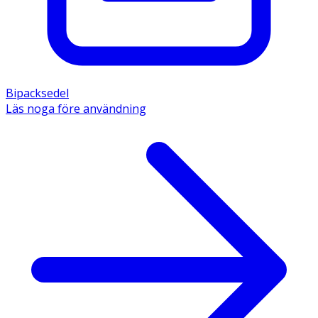
Bipacksedel
Läs noga före användning