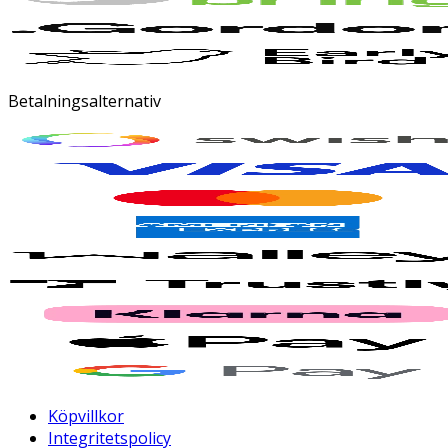
Betalningsalternativ
Köpvillkor
Integritetspolicy