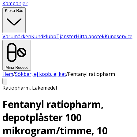
Kampanjer
Kloka Råd
Varumärken
Kundklubb
Tjänster
Hitta apotek
Kundservice
Mina Recept
Hem
/
Sökbar, ej köpb, ej kat
/
Fentanyl ratiopharm
Ratiopharm
,
Läkemedel
Fentanyl ratiopharm,
depotplåster 100
mikrogram/timme, 10