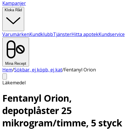
Kampanjer
Kloka Råd
Varumärken
Kundklubb
Tjänster
Hitta apotek
Kundservice
Mina Recept
Hem
/
Sökbar, ej köpb, ej kat
/
Fentanyl Orion
Läkemedel
Fentanyl Orion,
depotplåster 25
mikrogram/timme, 5 styck