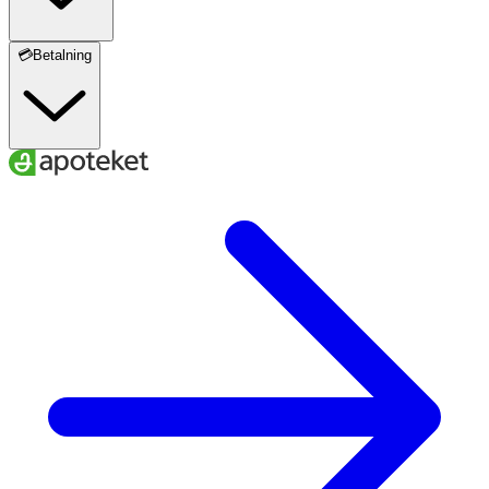
💳Betalning