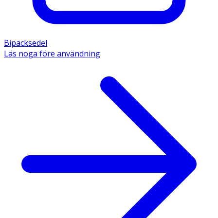
Bipacksedel
Läs noga före användning