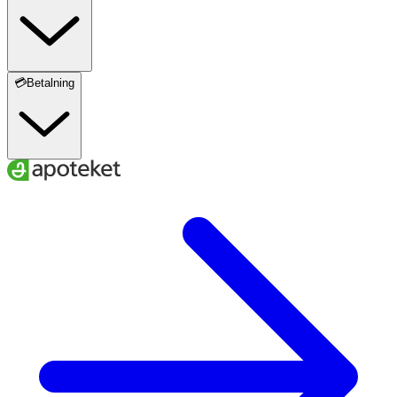
💳Betalning