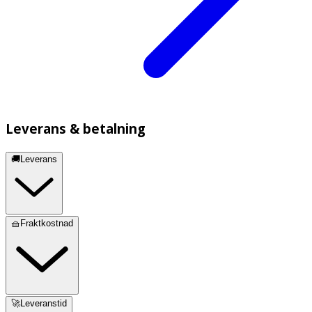
Leverans & betalning
🚚Leverans
🧺Fraktkostnad
🚀Leveranstid