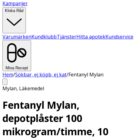
Kampanjer
Kloka Råd
Varumärken
Kundklubb
Tjänster
Hitta apotek
Kundservice
Mina Recept
Hem
/
Sökbar, ej köpb, ej kat
/
Fentanyl Mylan
Mylan
,
Läkemedel
Fentanyl Mylan,
depotplåster 100
mikrogram/timme, 10