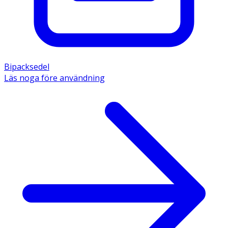
Bipacksedel
Läs noga före användning