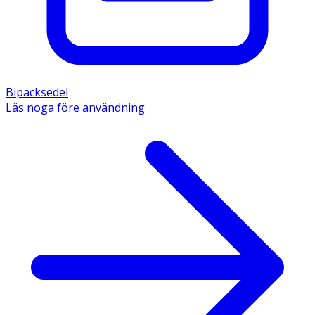
Bipacksedel
Läs noga före användning