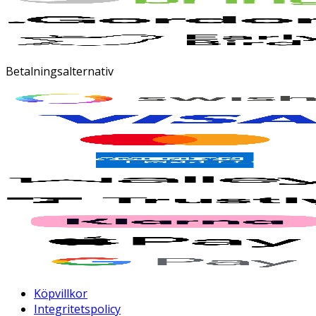
Betalningsalternativ
Köpvillkor
Integritetspolicy