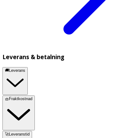
Leverans & betalning
🚚Leverans
🧺Fraktkostnad
🚀Leveranstid