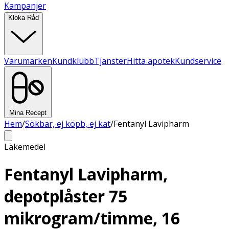
Kampanjer
Kloka Råd
Varumärken
Kundklubb
Tjänster
Hitta apotek
Kundservice
Mina Recept
Hem
/
Sökbar, ej köpb, ej kat
/
Fentanyl Lavipharm
Läkemedel
Fentanyl Lavipharm,
depotplåster 75
mikrogram/timme, 16