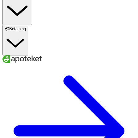
💳Betalning