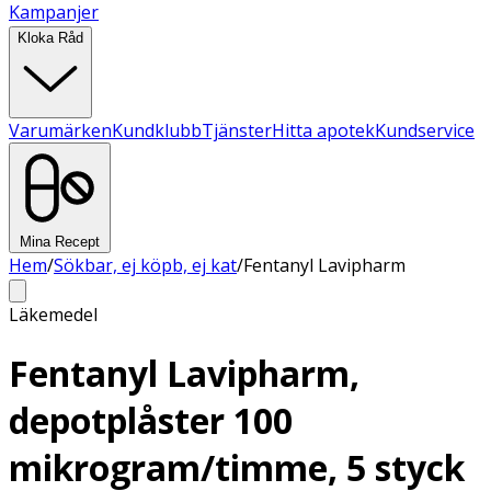
Kampanjer
Kloka Råd
Varumärken
Kundklubb
Tjänster
Hitta apotek
Kundservice
Mina Recept
Hem
/
Sökbar, ej köpb, ej kat
/
Fentanyl Lavipharm
Läkemedel
Fentanyl Lavipharm,
depotplåster 100
mikrogram/timme, 5 styck