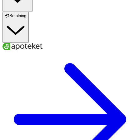
💳Betalning