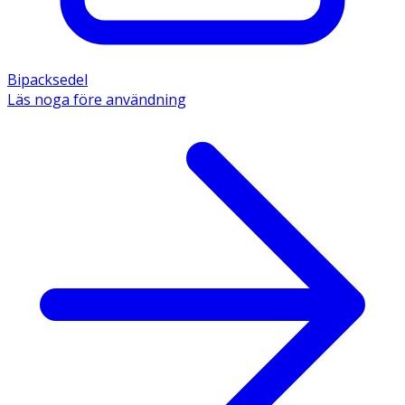
Bipacksedel
Läs noga före användning