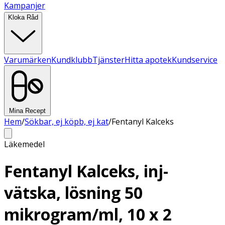
Kampanjer
Kloka Råd
Varumärken
Kundklubb
Tjänster
Hitta apotek
Kundservice
Mina Recept
Hem
/
Sökbar, ej köpb, ej kat
/
Fentanyl Kalceks
Läkemedel
Fentanyl Kalceks, inj-
vätska, lösning 50
mikrogram/ml, 10 x 2