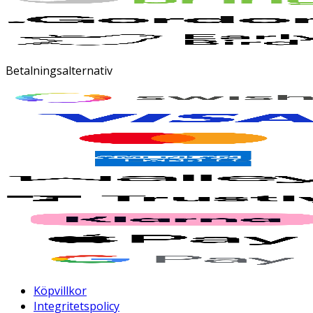
Betalningsalternativ
Köpvillkor
Integritetspolicy