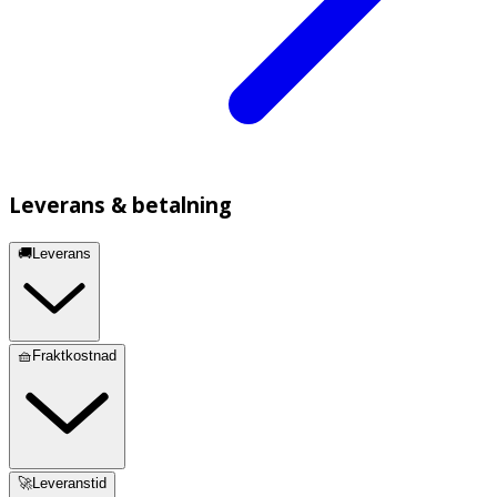
Leverans & betalning
🚚Leverans
🧺Fraktkostnad
🚀Leveranstid