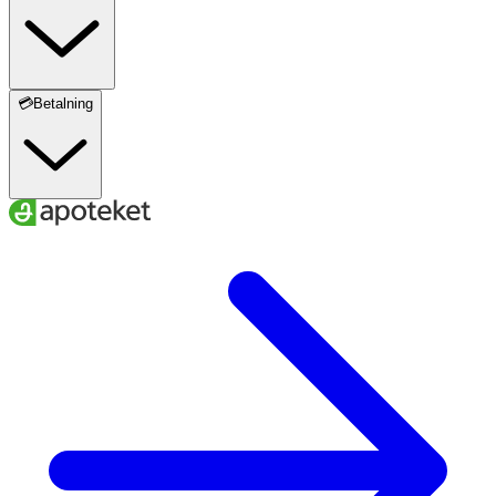
💳Betalning