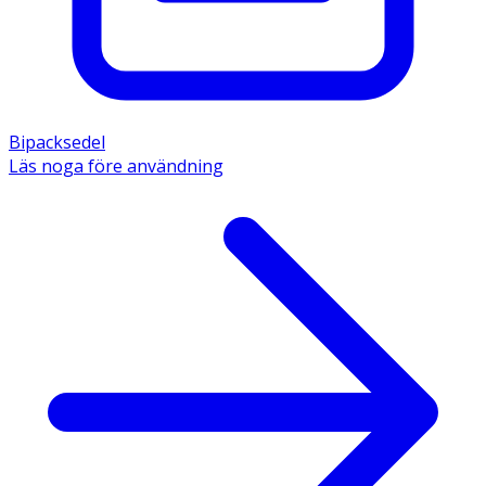
Bipacksedel
Läs noga före användning