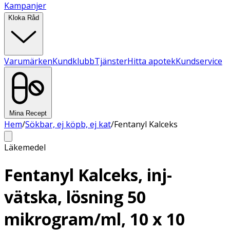
Kampanjer
Kloka Råd
Varumärken
Kundklubb
Tjänster
Hitta apotek
Kundservice
Mina Recept
Hem
/
Sökbar, ej köpb, ej kat
/
Fentanyl Kalceks
Läkemedel
Fentanyl Kalceks, inj-
vätska, lösning 50
mikrogram/ml, 10 x 10