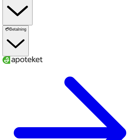
💳Betalning