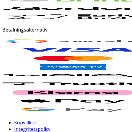
Betalningsalternativ
Köpvillkor
Integritetspolicy