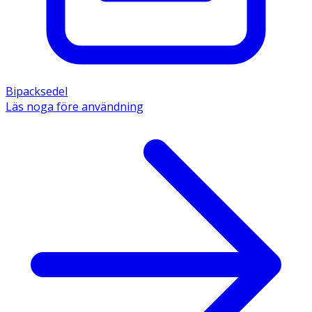
Bipacksedel
Läs noga före användning