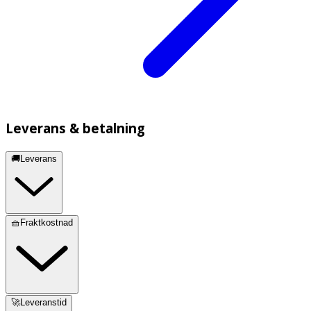
Leverans & betalning
🚚Leverans
🧺Fraktkostnad
🚀Leveranstid