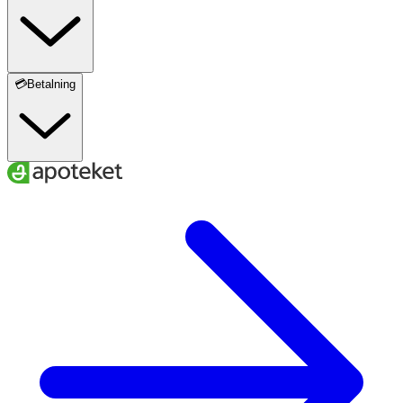
💳Betalning