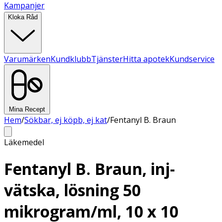
Kampanjer
Kloka Råd
Varumärken
Kundklubb
Tjänster
Hitta apotek
Kundservice
Mina Recept
Hem
/
Sökbar, ej köpb, ej kat
/
Fentanyl B. Braun
Läkemedel
Fentanyl B. Braun, inj-
vätska, lösning 50
mikrogram/ml, 10 x 10