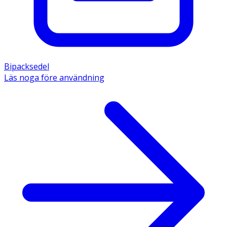
Bipacksedel
Läs noga före användning