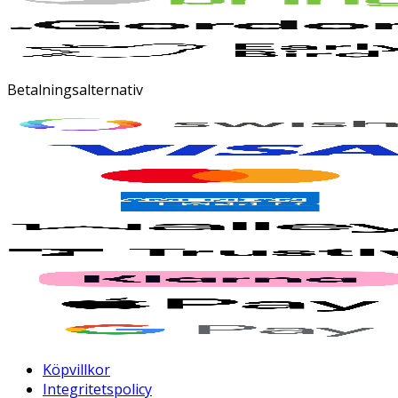
Betalningsalternativ
Köpvillkor
Integritetspolicy