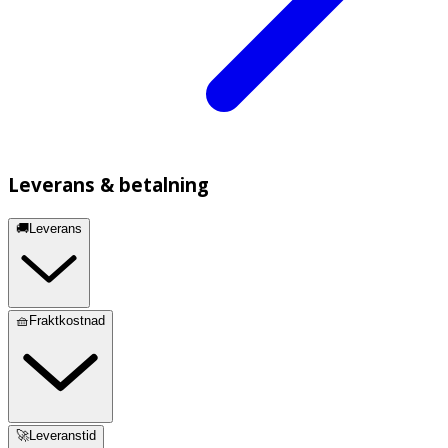
Leverans & betalning
🚚Leverans
🧺Fraktkostnad
🚀Leveranstid