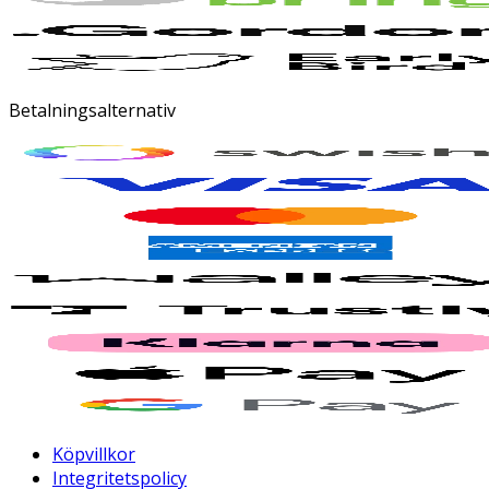
Betalningsalternativ
Köpvillkor
Integritetspolicy