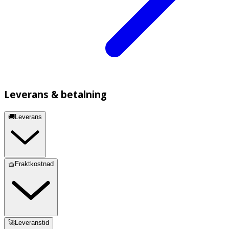
Leverans & betalning
🚚Leverans
🧺Fraktkostnad
🚀Leveranstid