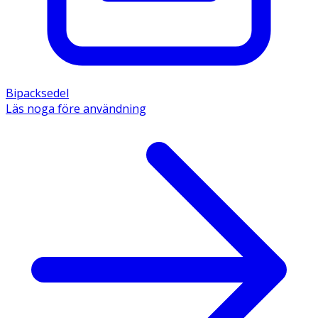
Bipacksedel
Läs noga före användning