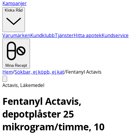
Kampanjer
Kloka Råd
Varumärken
Kundklubb
Tjänster
Hitta apotek
Kundservice
Mina Recept
Hem
/
Sökbar, ej köpb, ej kat
/
Fentanyl Actavis
Actavis
,
Läkemedel
Fentanyl Actavis,
depotplåster 25
mikrogram/timme, 10