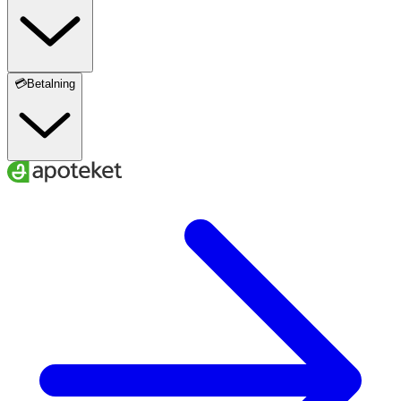
💳Betalning