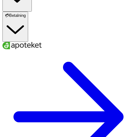
💳Betalning