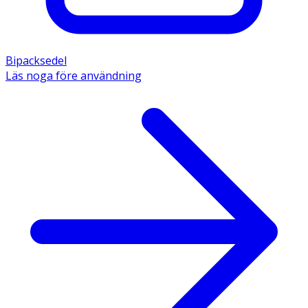
Bipacksedel
Läs noga före användning