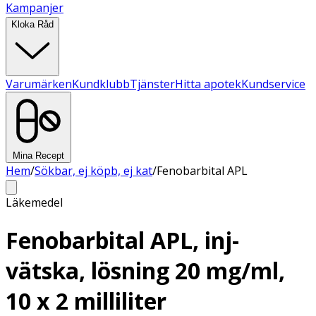
Kampanjer
Kloka Råd
Varumärken
Kundklubb
Tjänster
Hitta apotek
Kundservice
Mina Recept
Hem
/
Sökbar, ej köpb, ej kat
/
Fenobarbital APL
Läkemedel
Fenobarbital APL, inj-
vätska, lösning 20 mg/ml,
10 x 2 milliliter