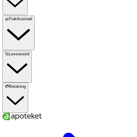
🧺Fraktkostnad
🚀Leveranstid
💳Betalning