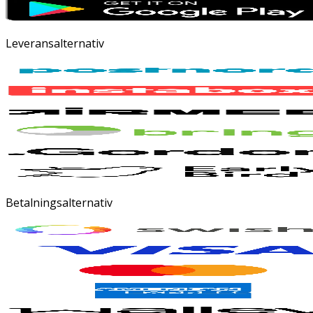
Leveransalternativ
Betalningsalternativ