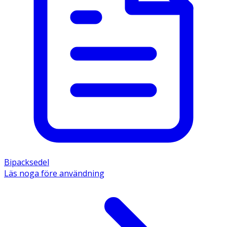
Bipacksedel
Läs noga före användning