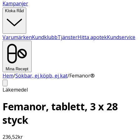
Kampanjer
Kloka Råd
Varumärken
Kundklubb
Tjänster
Hitta apotek
Kundservice
Mina Recept
Hem
/
Sökbar, ej köpb, ej kat
/
Femanor®
Läkemedel
Femanor, tablett, 3 x 28
styck
236,52
kr