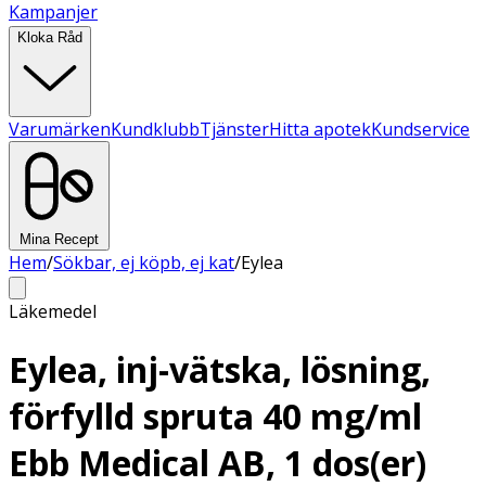
Kampanjer
Kloka Råd
Varumärken
Kundklubb
Tjänster
Hitta apotek
Kundservice
Mina Recept
Hem
/
Sökbar, ej köpb, ej kat
/
Eylea
Läkemedel
Eylea, inj-vätska, lösning,
förfylld spruta 40 mg/ml
Ebb Medical AB, 1 dos(er)