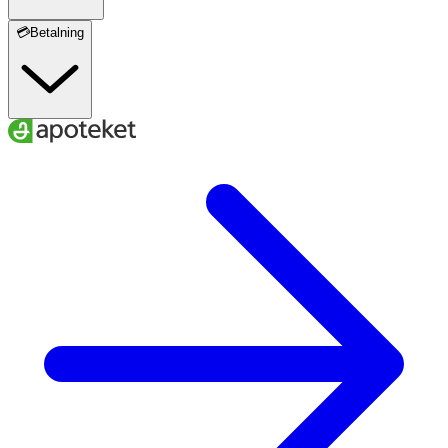
💳Betalning