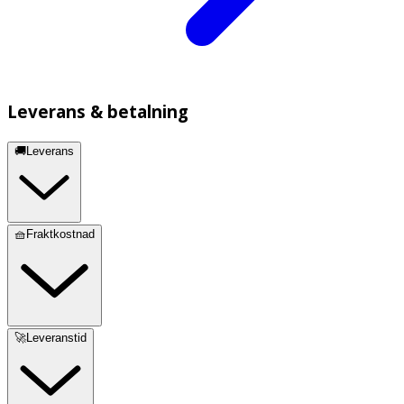
Leverans & betalning
🚚Leverans
🧺Fraktkostnad
🚀Leveranstid