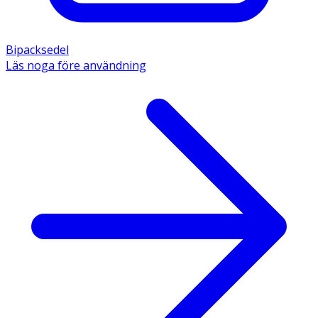
Bipacksedel
Läs noga före användning