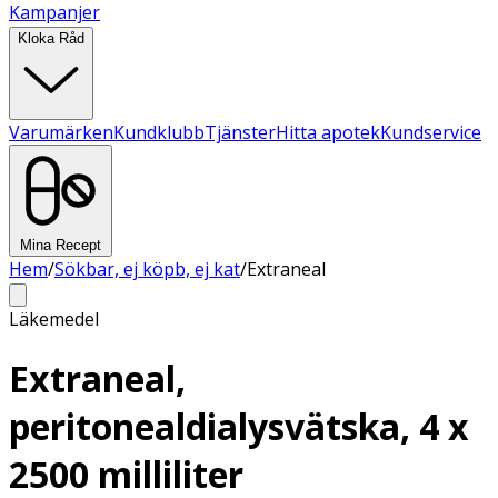
Kampanjer
Kloka Råd
Varumärken
Kundklubb
Tjänster
Hitta apotek
Kundservice
Mina Recept
Hem
/
Sökbar, ej köpb, ej kat
/
Extraneal
Läkemedel
Extraneal,
peritonealdialysvätska, 4 x
2500 milliliter