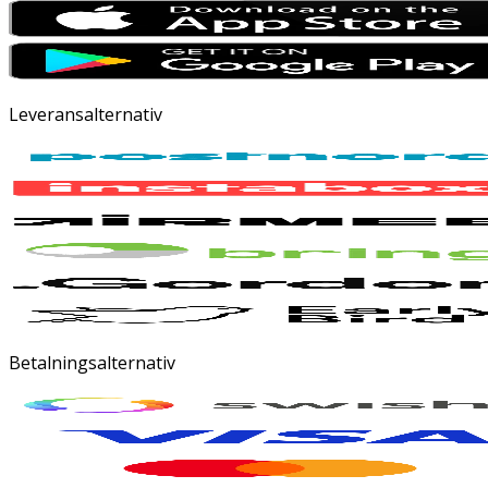
Leveransalternativ
Betalningsalternativ