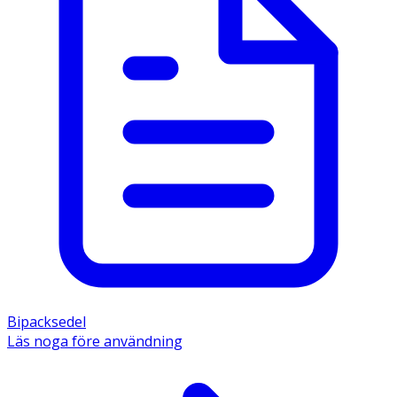
Bipacksedel
Läs noga före användning