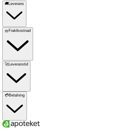
🚚Leverans
🧺Fraktkostnad
🚀Leveranstid
💳Betalning