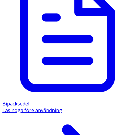
övriga innehållsämnet är propylenglykolmonometyleter. 
Bipacksedel
Läs noga före användning