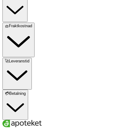
🧺Fraktkostnad
🚀Leveranstid
💳Betalning