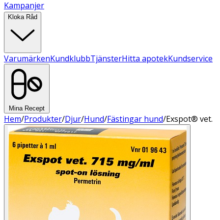
Kampanjer
Kloka Råd
Varumärken
Kundklubb
Tjänster
Hitta apotek
Kundservice
Mina Recept
Hem
/
Produkter
/
Djur
/
Hund
/
Fästingar hund
/
Exspot® vet.