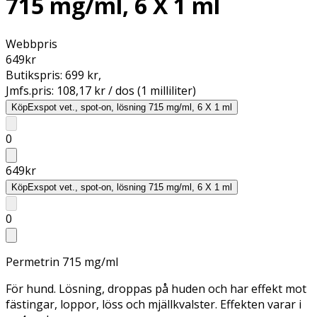
715 mg/ml, 6 X 1 ml
Webbpris
649
kr
Butikspris:
699 kr
,
Jmfs.pris:
108,17 kr / dos (1 milliliter)
Köp
Exspot vet., spot-on, lösning 715 mg/ml, 6 X 1 ml
0
649
kr
Köp
Exspot vet., spot-on, lösning 715 mg/ml, 6 X 1 ml
0
Permetrin 715 mg/ml
För hund. Lösning, droppas på huden och har effekt mot
fästingar, loppor, löss och mjällkvalster. Effekten varar i