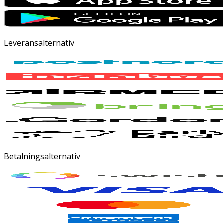
Leveransalternativ
Betalningsalternativ