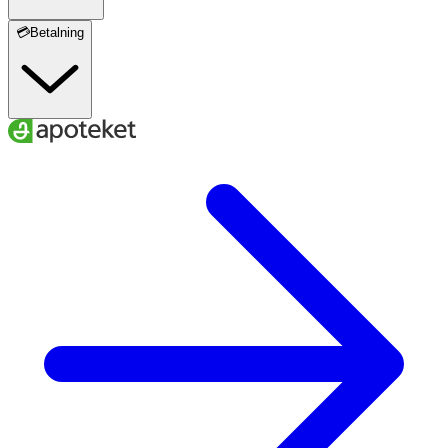
💳Betalning