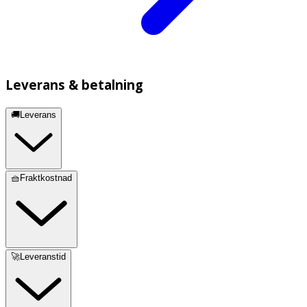
Leverans & betalning
🚚Leverans
🧺Fraktkostnad
🚀Leveranstid