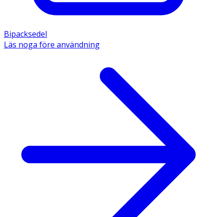
Bipacksedel
Läs noga före användning