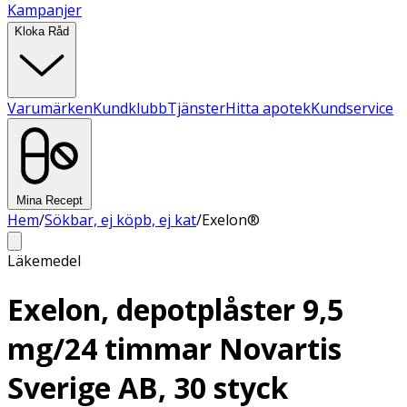
Kampanjer
Kloka Råd
Varumärken
Kundklubb
Tjänster
Hitta apotek
Kundservice
Mina Recept
Hem
/
Sökbar, ej köpb, ej kat
/
Exelon®
Läkemedel
Exelon, depotplåster 9,5
mg/24 timmar Novartis
Sverige AB, 30 styck