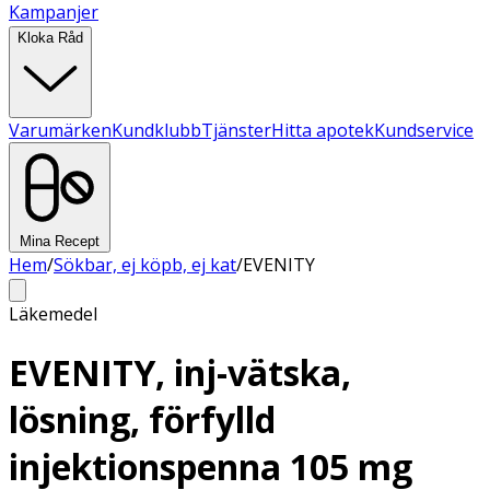
Kampanjer
Kloka Råd
Varumärken
Kundklubb
Tjänster
Hitta apotek
Kundservice
Mina Recept
Hem
/
Sökbar, ej köpb, ej kat
/
EVENITY
Läkemedel
EVENITY, inj-vätska,
lösning, förfylld
injektionspenna 105 mg