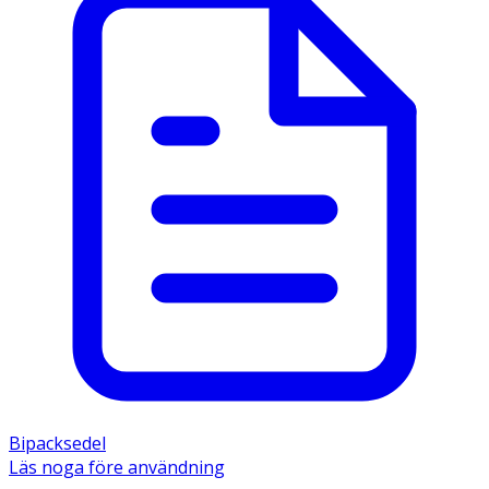
Bipacksedel
Läs noga före användning