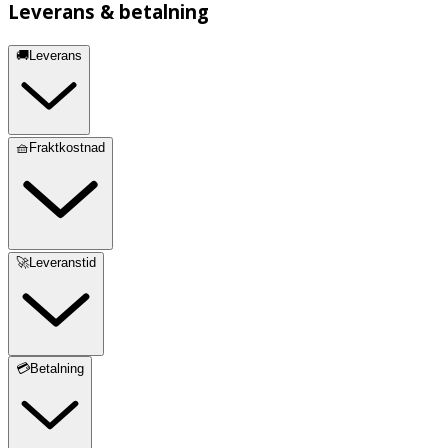
Leverans & betalning
🚚Leverans
🧺Fraktkostnad
🚀Leveranstid
💳Betalning