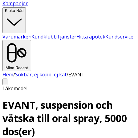
Kampanjer
Kloka Råd
Varumärken
Kundklubb
Tjänster
Hitta apotek
Kundservice
Mina Recept
Hem
/
Sökbar, ej köpb, ej kat
/
EVANT
Läkemedel
EVANT, suspension och
vätska till oral spray, 5000
dos(er)