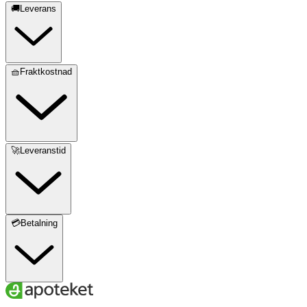
🚚Leverans
🧺Fraktkostnad
🚀Leveranstid
💳Betalning