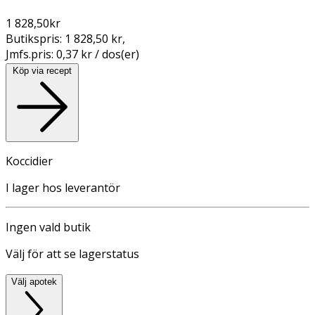
1 828,50
kr
Butikspris:
1 828,50 kr
,
Jmfs.pris:
0,37 kr / dos(er)
Köp via recept
Koccidier
I lager hos leverantör
Ingen vald butik
Välj för att se lagerstatus
Välj apotek