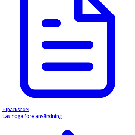
Bipacksedel
Läs noga före användning