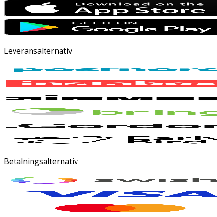
Leveransalternativ
Betalningsalternativ