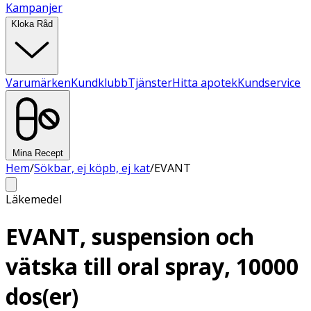
Kampanjer
Kloka Råd
Varumärken
Kundklubb
Tjänster
Hitta apotek
Kundservice
Mina Recept
Hem
/
Sökbar, ej köpb, ej kat
/
EVANT
Läkemedel
EVANT, suspension och
vätska till oral spray, 10000
dos(er)