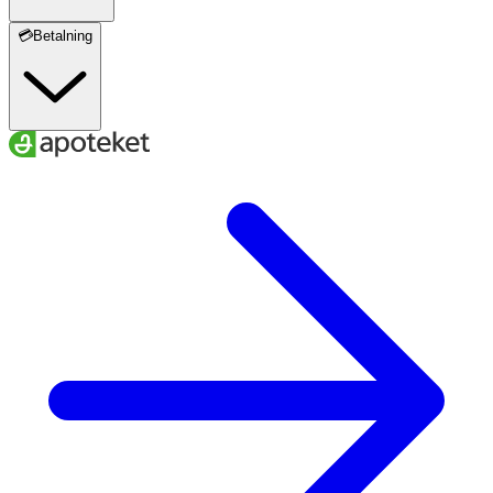
💳Betalning