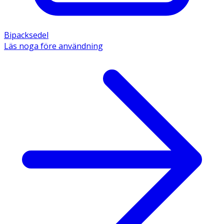
Bipacksedel
Läs noga före användning