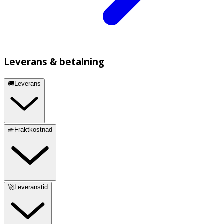
Leverans & betalning
🚚Leverans
🧺Fraktkostnad
🚀Leveranstid