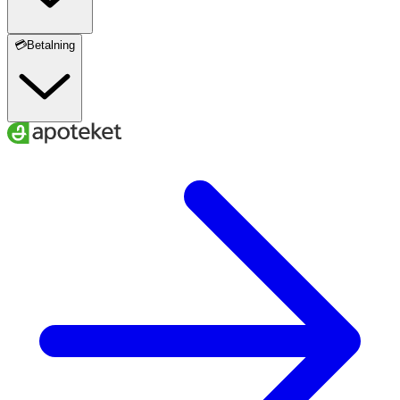
💳Betalning