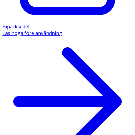
Bipacksedel
Läs noga före användning