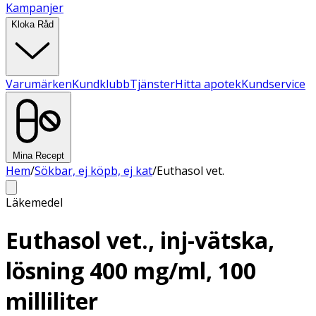
Kampanjer
Kloka Råd
Varumärken
Kundklubb
Tjänster
Hitta apotek
Kundservice
Mina Recept
Hem
/
Sökbar, ej köpb, ej kat
/
Euthasol vet.
Läkemedel
Euthasol vet., inj-vätska,
lösning 400 mg/ml, 100
milliliter