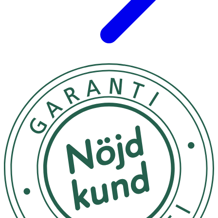
· Låt produkten absorberas helt och undvik direkt
kontakt med textilier och hårda ytor för att minska
risk för fläckar.
· Undvik kontakt med ögonen.
Förvaring
Förvaras ej över 25°C.
Innehåll
Aqua, Alcohol Denat., C12-15 Alkyl Benzoate, Butyl
Methoxydibenzoylmethane, Bis-Ethylhexyloxyphenol
Methoxyphenyl Triazine, Ethylhexyl Triazone, Butylene
Glycol Dicaprylate/Dicaprate, Dibutyl Adipate,
Diethylamino Hydroxybenzoyl Hexyl Benzoate,
Phenylbenzimidazole Sulfonic Acid, Polyglyceryl-6
Stearate, Tapioca Starch, Silica, Silica Dimethyl Silylate,
Glycerin, Panthenol, Tocopherol, Carnitine, Sodium
Ascorbyl Phosphate, Panolactone, Glycyrrhiza Inflata
Root Extract, Glycyrrhetinic Acid, Glycine Soja Oil,