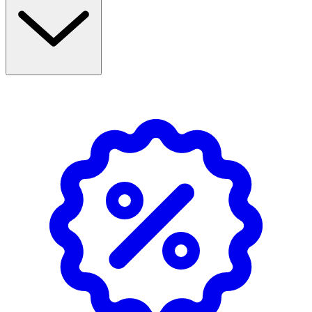
Innehåller sebumreglerande L-karnitin och
glycyrrhizinsyra som hjälper till att stödja hudens egna
återhämtning. UV-serumet är parfymfritt, icke-
komedogent, svettresistent och fungerar bra som bas
under makeup med en osynlig finish. Ögonvänlig formula
som är oftalmologiskt testad.
Egenskaper
· UV-serum för ansiktet med SPF 50+ (UVA/UVB-
skydd)
· Ultralätt, snabbt absorberande och kladdfri känsla
· Matt finish som hjälper till att minska synlig oljighet
och glans
· Passar alla hudtyper, även känslig, oljig och
aknebenägen hud
· Parfymfritt och icke-komedogent