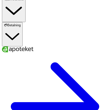
💳Betalning