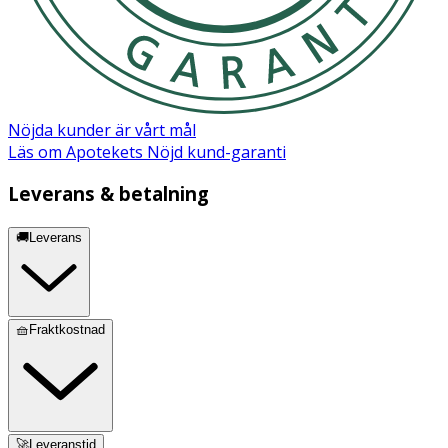
Copernicia Cerifera Cera, Glyceryl Stearate, Cetearyl
Alcohol, Polyglyceryl-6 Behenate, Carrageenan, Xanthan
Gum, Citric Acid, Sodium Hydroxide, Trisodium
Ethylenediamine Disuccinate, Hydroxyacetophenone,
Phenoxyethanol.
Nöjda kunder är vårt mål
Läs om Apotekets Nöjd kund-garanti
Leverans & betalning
🚚Leverans
🧺Fraktkostnad
🚀Leveranstid