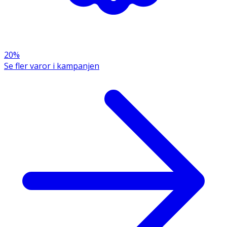
· Svettresistent
· Oftalmologiskt testad, ögonvänlig formula
· Passar som bas under makeup
20%
Användning
Se fler varor i kampanjen
· Skaka väl före användning.
· Applicera generöst på ansiktet före solexponering
och återapplicera ofta, särskilt efter simning,
svettning eller handdukstorkning.
· En mindre mängd sänker skyddet avsevärt.
· Undvik att vistas för länge i solen, även med
solskydd.
· Överexponering för solen är en allvarlig hälsorisk.
· Håll spädbarn och små barn borta från direkt solljus.