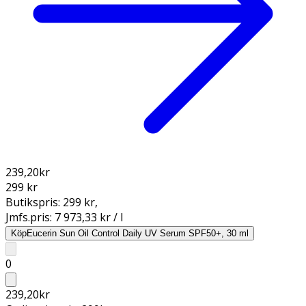
239,20
kr
299 kr
Butikspris:
299 kr
,
Jmfs.pris:
7 973,33 kr / l
Köp
Eucerin Sun Oil Control Daily UV Serum SPF50+, 30 ml
0
239,20
kr