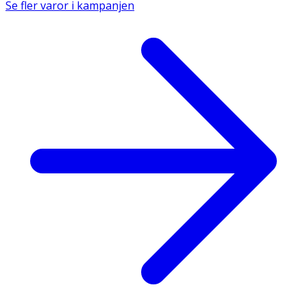
Se fler varor i kampanjen
Aqua, Sodium Cocoamphoacetate, Propylene Glycol,
Sodium Laureth Sulfate, Sodium Chloride, Citric Acid,
Sodium Benzoate, Salicylic Acid