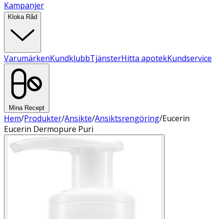
Kampanjer
Kloka Råd
Varumärken
Kundklubb
Tjänster
Hitta apotek
Kundservice
Mina Recept
Hem
/
Produkter
/
Ansikte
/
Ansiktsrengöring
/
Eucerin
Eucerin Dermopure Puri