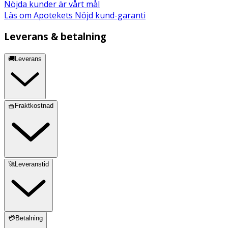
Nöjda kunder är vårt mål
Läs om Apotekets Nöjd kund-garanti
Leverans & betalning
🚚Leverans
🧺Fraktkostnad
🚀Leveranstid
💳Betalning