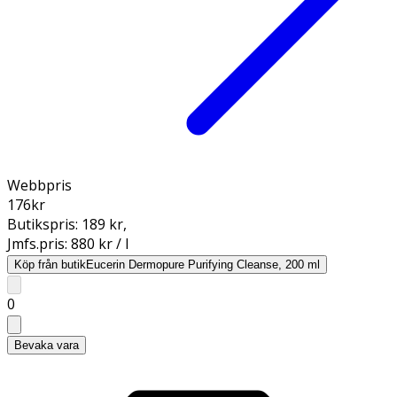
Webbpris
176
kr
Butikspris:
189 kr
,
Jmfs.pris:
880 kr / l
Köp från butik
Eucerin Dermopure Purifying Cleanse, 200 ml
0
Bevaka vara