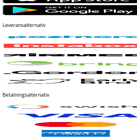
Leveransalternativ
Betalningsalternativ