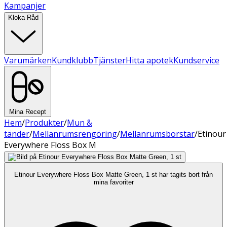
Kampanjer
Kloka Råd
Varumärken
Kundklubb
Tjänster
Hitta apotek
Kundservice
Mina Recept
Hem
/
Produkter
/
Mun &
tänder
/
Mellanrumsrengöring
/
Mellanrumsborstar
/
Etinour
Everywhere Floss Box M
Etinour Everywhere Floss Box Matte Green, 1 st har tagits bort från
mina favoriter