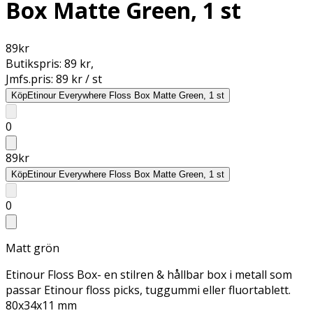
Box Matte Green, 1 st
89
kr
Butikspris:
89 kr
,
Jmfs.pris:
89 kr / st
Köp
Etinour Everywhere Floss Box Matte Green, 1 st
0
89
kr
Köp
Etinour Everywhere Floss Box Matte Green, 1 st
0
Matt grön
Etinour Floss Box- en stilren & hållbar box i metall som
passar Etinour floss picks, tuggummi eller fluortablett.
80x34x11 mm