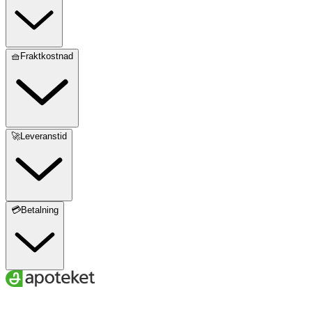
🧺Fraktkostnad
🚀Leveranstid
💳Betalning