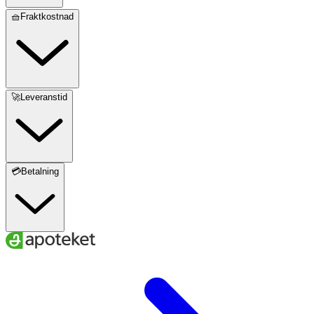
🧺Fraktkostnad
🚀Leveranstid
💳Betalning