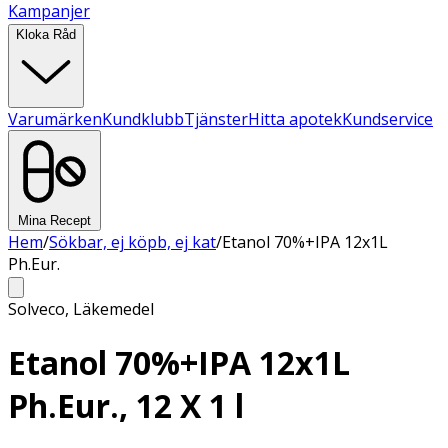
Kampanjer
Kloka Råd
Varumärken
Kundklubb
Tjänster
Hitta apotek
Kundservice
Mina Recept
Hem
/
Sökbar, ej köpb, ej kat
/
Etanol 70%+IPA 12x1L
Ph.Eur.
Solveco
,
Läkemedel
Etanol 70%+IPA 12x1L
Ph.Eur., 12 X 1 l