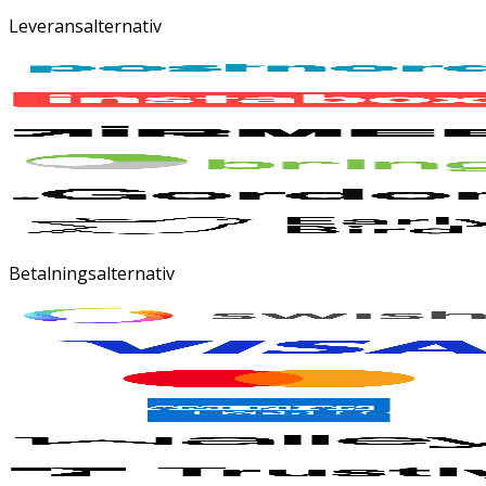
Leveransalternativ
Betalningsalternativ