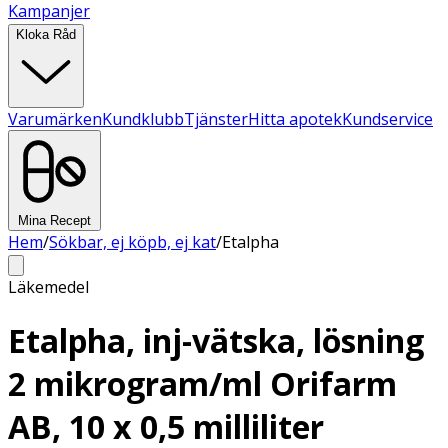
Kampanjer
Kloka Råd
Varumärken
Kundklubb
Tjänster
Hitta apotek
Kundservice
Mina Recept
Hem
/
Sökbar, ej köpb, ej kat
/
Etalpha
Läkemedel
Etalpha, inj-vätska, lösning
2 mikrogram/ml Orifarm
AB, 10 x 0,5 milliliter