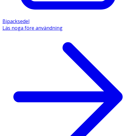
Bipacksedel
Läs noga före användning