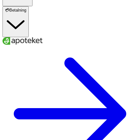
💳Betalning