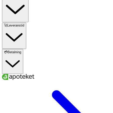
🚀Leveranstid
💳Betalning