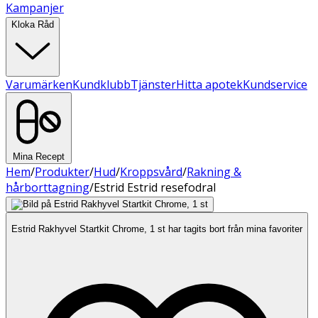
Kampanjer
Kloka Råd
Varumärken
Kundklubb
Tjänster
Hitta apotek
Kundservice
Mina Recept
Hem
/
Produkter
/
Hud
/
Kroppsvård
/
Rakning &
hårborttagning
/
Estrid Estrid resefodral
Estrid Rakhyvel Startkit Chrome, 1 st har tagits bort från mina favoriter